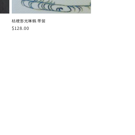
桔梗形光琳鶴 帯留
通
$128.00
常
価
格