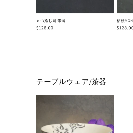
五つ捻じ扇 帯留
桔梗MON
通
$128.00
通
$128.0
常
常
価
価
格
格
テーブルウェア/茶器