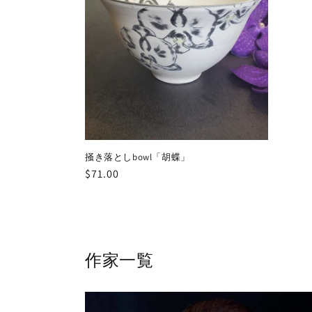
掻き落としbowl「胡蝶」
通
$71.00
常
価
格
作家一覧