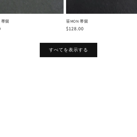
 帯留
笹MON 帯留
0
通
$128.00
常
価
格
すべてを表示する