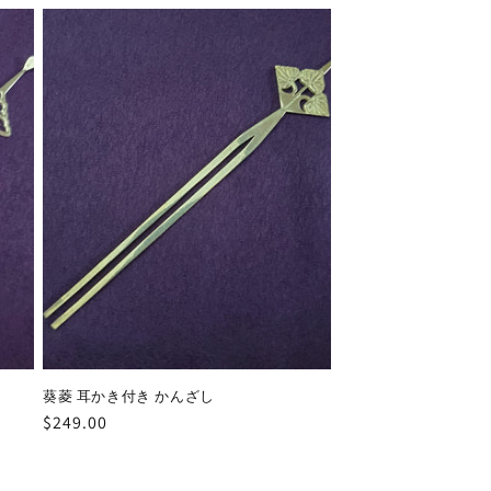
葵菱 耳かき付き かんざし
通
$249.00
常
価