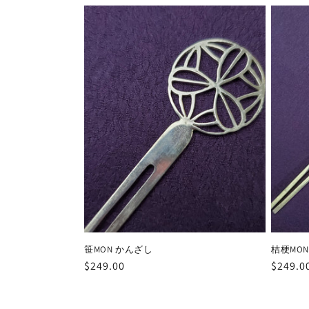
笹MON かんざし
桔梗MO
通
$249.00
通
$249.0
常
常
価
価