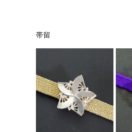
格
格
帯留