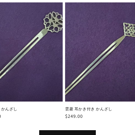
N かんざし
雲菱 耳かき付き かんざし
0
通
$249.00
常
価