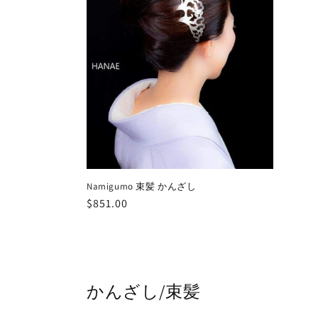
Namigumo 束髪 かんざし
通
$851.00
常
価
格
かんざし/束髪